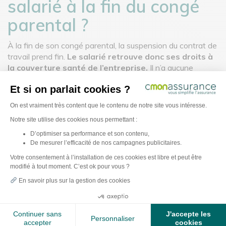
salarié à la fin du congé
parental ?
À la fin de son congé parental, la suspension du contrat de
travail prend fin.
Le salarié retrouve donc ses droits à
la couverture santé de l’entreprise.
Il n’a aucune
formalité à accomplir. En effet, son employeur a la charge
Et si on parlait cookies ?
de gérer les adhésions et radiations auprès de l’organisme
tenant du contrat groupe (mutuelle, assureur ou organisme
Plateforme de Gestion du Consentement : Pe
On est vraiment très content que le contenu de notre site vous intéresse.
de prévoyance).
Notre site utilise des cookies nous permettant :
D’optimiser sa performance et son contenu,
Que faire si vous ne
De mesurer l’efficacité de nos campagnes publicitaires.
Axeptio consent
Votre consentement à l’installation de ces cookies est libre et peut être
bénéficiez plus de la
modifié à tout moment. C’est ok pour vous ?
mutuelle entreprise,
En savoir plus sur la gestion des cookies
pendant le congé
Continuer sans
J'accepte les
parental ?
Personnaliser
accepter
cookies