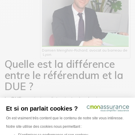
Damien Menghini-Richard, avocat au barreau de
Lyon.
Quelle est la différence
entre le référendum et la
DUE ?
La DUE, en principe, n’intervient qu’en dernier recours,
seulement si le dirigeant ne s’est pas concerté avec ses
Et si on parlait cookies ?
salariés.
Il faut être extrêmement clair lors de la
Plateforme de Gestion du Consentement : Pe
rédaction de ce document car il peut porter à
On est vraiment très content que le contenu de notre site vous intéresse.
confusion si certains cas ne sont pas bien explicités
,
Notre site utilise des cookies nous permettant :
comme par exemple à propos de la prise en charge des