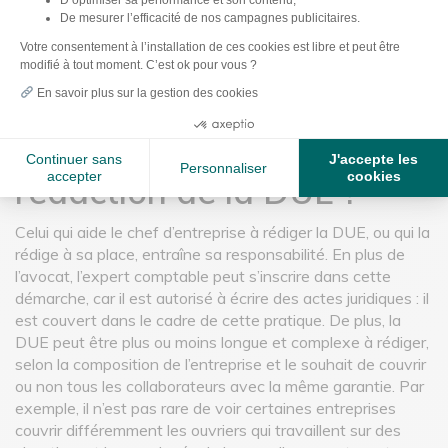
D’optimiser sa performance et son contenu,
conjoints. La garantie prévoit-elle de les couvrir ? Si ce
De mesurer l’efficacité de nos campagnes publicitaires.
n’est pas clair, il peut y avoir des malentendus.
Axeptio consent
Votre consentement à l’installation de ces cookies est libre et peut être
modifié à tout moment. C’est ok pour vous ?
En savoir plus sur la gestion des cookies
Qui peut aider le chef
d’entreprise dans la
Continuer sans
J'accepte les
Personnaliser
accepter
cookies
rédaction de la DUE ?
Celui qui aide le chef d’entreprise à rédiger la DUE, ou qui la
rédige à sa place, entraîne sa responsabilité. En plus de
l’avocat, l’expert comptable peut s’inscrire dans cette
démarche, car il est autorisé à écrire des actes juridiques : il
est couvert dans le cadre de cette pratique. De plus, la
DUE peut être plus ou moins longue et complexe à rédiger,
selon la composition de l’entreprise et le souhait de couvrir
ou non tous les collaborateurs avec la même garantie. Par
exemple, il n’est pas rare de voir certaines entreprises
couvrir différemment les ouvriers qui travaillent sur des