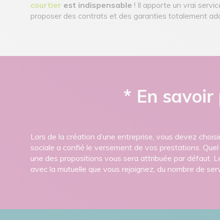
courtier
est indispensable
! Il apporte un vrai serv
proposer des contrats et des garanties totalement ad
* En savoir
Lors de la création d’une entreprise, vous devez choisi
sociale a confié le versement de vos prestations. Que
une des propositions vous sera attribuée par défaut. 
avec la mutuelle que vous rejoignez, du nombre de servi