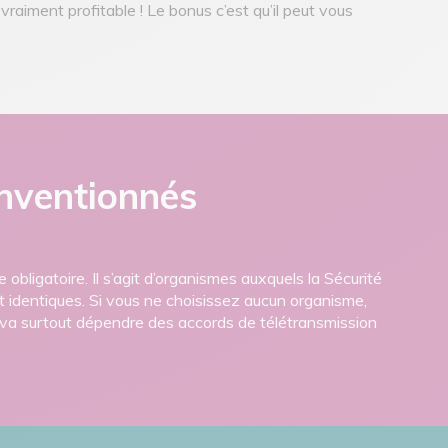
raiment profitable ! Le bonus c’est qu’il peut vous
onventionnés
bligatoire. Il s’agit d’organismes auxquels la Sécurité
t identiques. Si vous ne choisissez aucun organisme,
 va surtout dépendre des accords de télétransmission