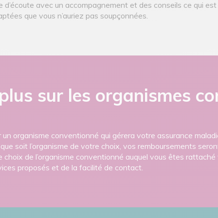
ice d’écoute avec un accompagnement et des conseils ce qui est v
aptées que vous n’auriez pas soupçonnées.
 plus sur les organismes c
r un organisme conventionné qui gérera votre assurance maladie o
l que soit l’organisme de votre choix, vos remboursements seron
Le choix de l’organisme conventionné auquel vous êtes rattaché
ces proposés et de la facilité de contact.