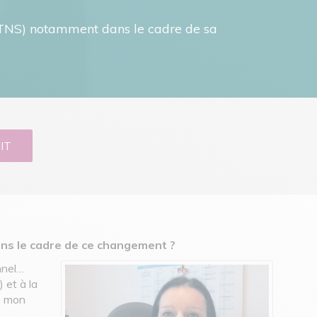
é (TNS) notamment dans le cadre de sa
IT
dans le cadre de ce changement ?
nnel…
 et à la
e mon