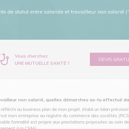
ts de statut entre salariée et travailleur non salari
Vous cherchez
DEVIS GRATU
UNE MUTUELLE SANTÉ ?
travailleur non salarié, quelles démarches as-tu effectué 
réfléchi au business plan de mon projet, établi un bilan prévisio
éférencé mon entreprise au registre du commerce des sociétés (RCS)
ouble formalité est propre aux prestations proposées au sein d
istrement à la CMA).