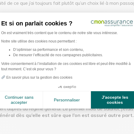
é de ce que j’ai toujours fait plutôt qu’un choix lié à mon passa
esponsable se doit d’être bien couvert pour
proté
Et si on parlait cookies ?
Plateforme de Gestion du Consentement : Per
On est vraiment très content que le contenu de notre site vous intéresse.
Notre site utilise des cookies nous permettant :
 un salarié qui pourrait compter sur une équipe ou des collègues
D’optimiser sa performance et son contenu,
t !
De mesurer l’efficacité de nos campagnes publicitaires.
Axeptio consent
Votre consentement à l’installation de ces cookies est libre et peut être modifié à
tout moment. C’est ok pour vous ?
En savoir plus sur la gestion des cookies
 décidé de repasser du régime des indépendants au régime
Continuer sans
J'accepte les
Personnaliser
l faut envoyer son contrat de travail et le premier bulleti
accepter
cookies
ert auprès du régime général. Le premier mois de salariat, j’éta
général dès qu’elle est sûre que l’on est assuré autre part.