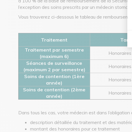
à 100 % de la base de remboursement de la Sécurité soc
l’exception des soins prescrits par un médecin stomat
Vous trouverez ci-dessous le tableau de remboursement 
Traitement
Tarif
Traitement par semestre
Honoraires 
(maximum 6)
Séances de surveillance
Honoraires 
(maximum 2 par semestre)
Soins de contention (1ère
Honoraires 
année)
Soins de contention (2ème
Honoraires 
année)
Dans tous les cas, votre médecin est dans l’obligation 
description détaillée du traitement et des matér
montant des honoraires pour ce traitement