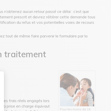
us n’obtenez aucun retour passé ce délai : c’est que
itement prescrit et devrez réitérer cette demande tous
fication du refus et vos potentielles voies de recours
ez tout de même faire parvenir le formulaire par la
n traitement
sonnalisez vos Options
 les frais réels engagés lors
, la prise en charge équivaut
Pour les moins de 16