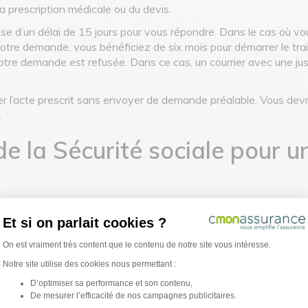
la prescription médicale ou du devis.
ose d’un délai de 15 jours pour vous répondre. Dans le cas où vo
tre demande, vous bénéficiez de six mois pour démarrer le tra
tre demande est refusée. Dans ce cas, un courrier avec une justi
iser l’acte prescrit sans envoyer de demande préalable. Vous devr
.
 la Sécurité sociale pour u
ance Maladie :
Et si on parlait cookies ?
ze ans,
Plateforme de Gestion du Consentement : Per
On est vraiment très content que le contenu de notre site vous intéresse.
suivant cet accord.
Notre site utilise des cookies nous permettant :
 la prise en charge de la Sécurité sociale est loin de rembourser
D’optimiser sa performance et son contenu,
ieurs à 120 € sont de 70 % et pour les soins supérieurs à 120 €
De mesurer l’efficacité de nos campagnes publicitaires.
Axeptio consent