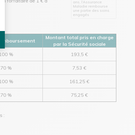
on forfaitaire de 1 € à
ans, l’Assurance
Maladie rembourse
une partie des soins
engagés
Montant total pris en charge
remboursement
par la Sécurité sociale
100 %
193,5 €
70 %
7,53 €
100 %
161,25 €
70 %
75,25 €
s :