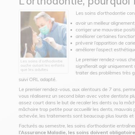
L’orthodontie, pourquoi f
Les soins d’orthodontie cons
avoir un meilleur alignemen
corriger une mauvaise posit
améliorer certaines fonction
prévenir l’apparition de car
améliorer l’aspect esthétiq
Le premier rendez-vous chez
Les soins d’orthodontie
ouche autant les enfants
signifierait agir uniquement 
que les adultes
traiter des problèmes très 
suivi ORL adapté.
Le premier rendez-vous, aux alentours de 7 ans, permet a
vous réaliserez un second bilan avec votre dentiste plus
assez court dans le but de recaler les dents ou la mâc
mâchoire trop petite pour accueillir les dents, mauvais
achevée, les traitements sont beaucoup plus lourds et 
Facturés au semestre, les soins d’orthodontie entraîn
l’Assurance Maladie, les soins doivent obligatoi