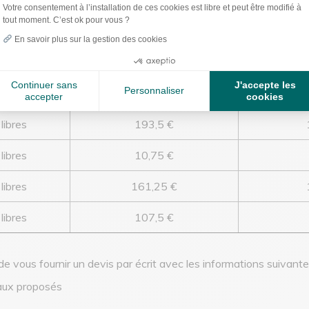
iale. À noter que ces soins ne sont pas soumis à la participati
Votre consentement à l’installation de ces cookies est libre et peut être modifié à
ologue.
tout moment. C’est ok pour vous ?
fourni par ameli.fr :
En savoir plus sur la gestion des cookies
Base de Remboursement de la
Continuer sans
J'accepte les
Personnaliser
Taux de 
accepter
cookies
Sécurité Sociale
libres
193,5 €
libres
10,75 €
libres
161,25 €
libres
107,5 €
de vous fournir un devis par écrit avec les informations suivante
iaux proposés