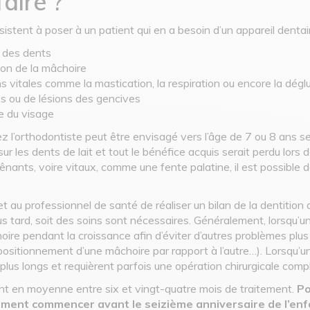
aire ?
istent à poser à un patient qui en a besoin d’un appareil dentair
t des dents
ion de la mâchoire
s vitales comme la mastication, la respiration ou encore la déglu
ies ou de lésions des gencives
ue du visage
 l’orthodontiste peut être envisagé vers l’âge de 7 ou 8 ans s
sur les dents de lait et tout le bénéfice acquis serait perdu lors
gênants, voire vitaux, comme une fente palatine, il est possibl
u professionnel de santé de réaliser un bilan de la dentition de 
 tard, soit des soins sont nécessaires. Généralement, lorsqu’un t
hoire pendant la croissance afin d’éviter d’autres problèmes plu
 positionnement d’une mâchoire par rapport à l’autre…). Lorsqu’un
plus longs et requièrent parfois une opération chirurgicale comp
ent en moyenne entre six et vingt-quatre mois de traitement.
Po
rement commencer avant le seizième anniversaire de l’enf