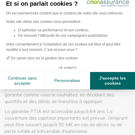
haut de gamme
Et si on parlait cookies ?
Plateforme de Gestion du Consentement : Pe
On est vraiment très content que le contenu de notre site vous intéresse.
La base obligatoire de Swiss Life Assurance des
Emprunteurs comprend les garanties Décès et PTIA. Si
Notre site utilise des cookies nous permettant :
vous disparaissez ou subissez une perte totale et
D’optimiser sa performance et son contenu,
irréversible d’autonomie, un capital est versé à la banque
De mesurer l’efficacité de nos campagnes publicitaires.
Axeptio consent
selon la quotité choisie (le pourcentage du capital que vous
Votre consentement à l’installation de ces cookies est libre et peut être
avez assuré) et le capital restant dû. Vous ou vos proches
modifié à tout moment. C’est ok pour vous ?
êtes ainsi soulagés. D’autres garanties vous sont
En savoir plus sur la gestion des cookies
proposées pour renforcer votre protection : Invalidité
permanente et totale (IPT), Incapacité temporaire de
travail (ITT), Invalidité permanente partielle (IPP),
Continuer sans
J'accepte les
Personnaliser
Invalidité permanente professionnelle (IP Pro, pour les
accepter
cookies
professions médicales). Là encore, vous affinez chaque
garantie comme vous le souhaitez, en décidant des
quotités et des délais de franchise à appliquer.
La garantie PTIA est accessible jusqu’à 64 ans. La
couverture des capitaux importants est prévue : l’emprunt
peut être couvert jusqu’à 50 M€ en cas de décès ou de
perte totale et irréversible d’autonomie.