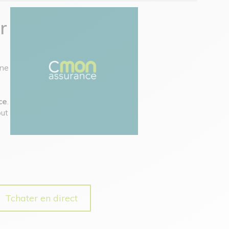
r
 ne
ce
.
out
Tchater en direct