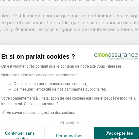
lier
, c’est le même principe que pour un prêt immobilier classiqu
sée par l’établissement de crédit, que ce soit une banque ou aut
us. Un prêt immobilier vous engage sur de nombreuses années et 
 choisies, vous avancez plus sereinement puisqu’une prise en ch
Et si on parlait cookies ?
parle d’un achat immobilier, savoir que le capital (ou une parti
a banque.
Plateforme de Gestion du Consentement : Per
On est vraiment très content que le contenu de notre site vous intéresse.
Notre site utilise des cookies nous permettant :
 emprunteur lors d’un rachat
D’optimiser sa performance et son contenu,
De mesurer l’efficacité de nos campagnes publicitaires.
Axeptio consent
surance de prêt continue à courir. Mais lors d’un rachat de créd
Votre consentement à l’installation de ces cookies est libre et peut être modifié à
tout moment. C’est ok pour vous ?
 d’assurance de prêt prend donc fin
. Vous devrez en souscri
es offres sur le marché afin de trouver un assureur qui vous offre
En savoir plus sur la gestion des cookies
Continuer sans
J'accepte les
ance de prêt prendra en compte votre nouvelle situation, qui 
Personnaliser
accepter
cookies