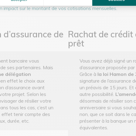
Entre-temps, vous avez peut-être changé de travail, subi une op
un impact sur le montant de vos cotisations mensuelles.
n d’assurance de
Rachat de crédit
prêt
ement bancaire vous
Vous avez déjà signé un ra
de ses partenaires. Mais
d’assurance proposée par l’
ne délégation
Grâce à
la loi Hamon de
en effet le choix aux
signature de l’assurance 
ion d’assurance avant
un préavis de 15 jours. Et 
votre projet. Selon les
autre possibilité.
L’amend
visager de résilier votre
désormais de résilier son 
ans tous les cas, c’est un
anniversaire si vous souha
n effet tenir compte des
non, que ce soit dans le ca
ux, durée, etc.
présenter à la banque un 
équivalentes.