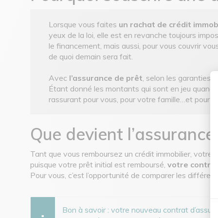
Lorsque vous faites
un rachat de crédit immobi
yeux de la loi, elle est en revanche toujours impo
le financement, mais aussi, pour vous couvrir vo
de quoi demain sera fait.
Avec
l’assurance de prêt
, selon les garanties
Étant donné les montants qui sont en jeu quand on 
rassurant pour vous, pour votre famille…et pour l
Que devient l’assurance
Tant que vous remboursez un crédit immobilier, votre as
puisque votre prêt initial est remboursé,
votre contrat
Pour vous, c’est l’opportunité de comparer les différent
Bon à savoir : votre nouveau contrat d’assur