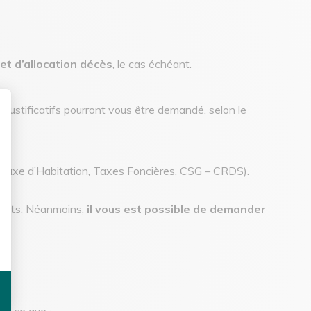
et d’allocation décès
, le cas échéant.
 justificatifs pourront vous être demandé, selon le
sonnalisez vos Options
nu, Taxe d’Habitation, Taxes Foncières, CSG – CRDS).
.
impôts. Néanmoins,
il vous est possible de demander
 à ce que :