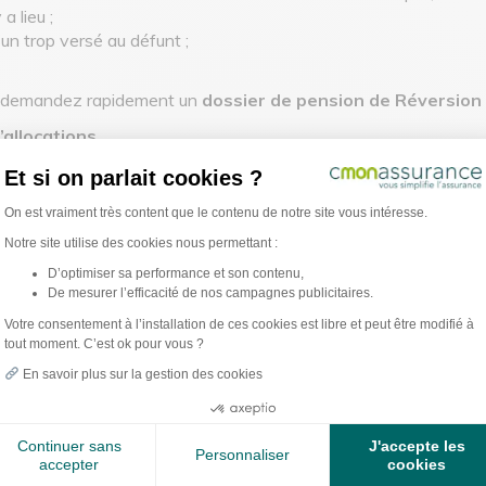
a lieu ;
 un trop versé au défunt ;
ie, demandez rapidement un
dossier de pension de Réversion 
’allocations
le notaire qui se charge du règlement de la succession. Certains
Et si on parlait cookies ?
Plateforme de Gestion du Consentement : Per
On est vraiment très content que le contenu de notre site vous intéresse.
Notre site utilise des cookies nous permettant :
et taxes auxquels le défunt était assujetti (Impôts sur le Reve
D’optimiser sa performance et son contenu,
 sur le revenu pour la période du 01 janvier à la date de décès
De mesurer l’efficacité de nos campagnes publicitaires.
Axeptio consent
endus ou partagés, ceux-ci seront toujours redevables de ces 
Votre consentement à l’installation de ces cookies est libre et peut être modifié à
tout moment. C’est ok pour vous ?
En savoir plus sur la gestion des cookies
, employés :
Continuer sans
J'accepte les
Personnaliser
accepter
cookies
 et le dernier poste qu’il avait occupé. Vous pouvez alors demander