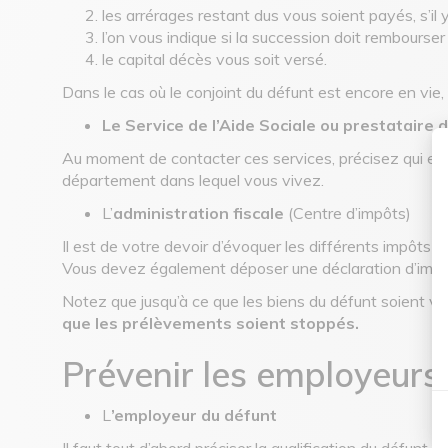
les arrérages restant dus vous soient payés, s’il y 
l’on vous indique si la succession doit rembourser
le capital décès vous soit versé.
Dans le cas où le conjoint du défunt est encore en v
Le Service de l’Aide Sociale ou prestataire d
Au moment de contacter ces services, précisez qui est 
département dans lequel vous vivez.
L’
administration fiscale
(Centre d’impôts)
Il est de votre devoir d’évoquer les différents impôts 
Vous devez également déposer une déclaration d’impôts
Notez que jusqu’à ce que les biens du défunt soient v
que les prélèvements soient stoppés.
Prévenir les employeurs
L
’employeur du défunt
Il faut tout d’abord préciser la qualification du défunt