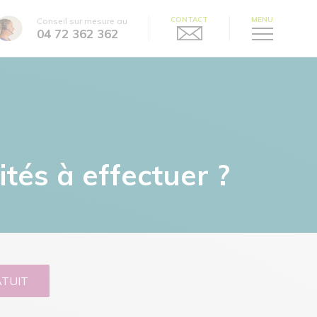
CONTACT
MENU
Conseil sur mesure au
04 72 362 362
ités à effectuer ?
ATUIT