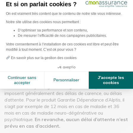
Et si on parlait cookies ?
Il est possible de souscrire une assurance dépendance
Plateforme de Gestion du Consentement : Pe
On est vraiment très content que le contenu de notre site vous intéresse.
dans le cas où l’on est déjà en situation de perte
d’autonomie
, sous certaines conditions. Il existe en effet
Notre site utilise des cookies nous permettant :
un âge limite pour être autorisé à souscrire une assurance
D’optimiser sa performance et son contenu,
perte d’autonomie : 75 ans, voire 70 pour certains
De mesurer l’efficacité de nos campagnes publicitaires.
Axeptio consent
assureurs.
Votre consentement à l’installation de ces cookies est libre et peut être
modifié à tout moment. C’est ok pour vous ?
Si vous êtes déjà en situation de dépendance, les
démarches à effectuer pour souscrire un contrat seront
En savoir plus sur la gestion des cookies
plus longues. Vous devrez notamment
répondre à un
questionnaire médical
, qui devra être validé par
l’assureur afin que vous puissiez bénéficier de la garantie.
Continuer sans
J'accepte les
Personnaliser
accepter
cookies
Par ailleurs, soyez vigilant : les garanties dépendance
imposent généralement des délais de carence, ou délais
d’attente. Pour le produit Garantie Dépendance d’Alptis, il
s’agit par exemple de 12 mois en cas de maladie et 36
mois en cas de maladie neuro-dégénérative ou
psychiatrique.
En revanche, aucun délai d’attente n’est
prévu en cas d’accident.