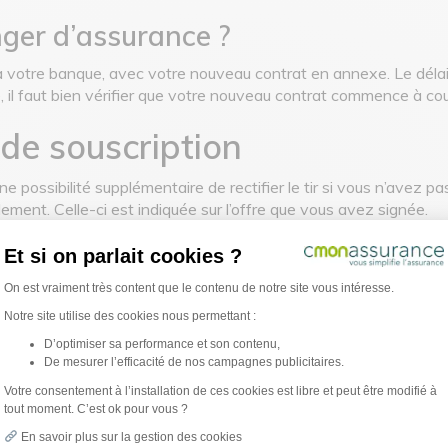
ger d’assurance ?
 votre banque, avec votre nouveau contrat en annexe. Le délai 
, il faut bien vérifier que votre nouveau contrat commence à cour
 de souscription
e possibilité supplémentaire de rectifier le tir si vous n’avez
llement. Celle-ci est indiquée sur l’offre que vous avez signée.
Et si on parlait cookies ?
Plateforme de Gestion du Consentement : Per
ntrat est la même que celle de la signature de l’offre de prêt, 
On est vraiment très content que le contenu de notre site vous intéresse.
Notre site utilise des cookies nous permettant :
D’optimiser sa performance et son contenu,
trat ?
Comment procé
De mesurer l’efficacité de nos campagnes publicitaires.
Axeptio consent
d’assurance ?
Votre consentement à l’installation de ces cookies est libre et peut être modifié à
tout moment. C’est ok pour vous ?
té de
mettre fin à votre
En savoir plus sur la gestion des cookies
 devez respecter un délai de