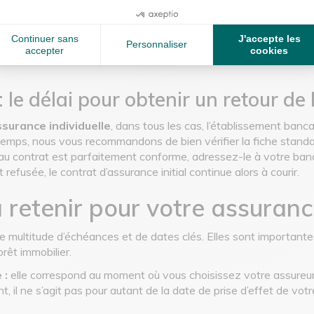
Les démarches sont tou
 est aussi un facteur
de résiliation
à l’étab
eut refuser le changement
groupe, ou à l’organis
Continuer sans
J'accepte les
Personnaliser
accepter
cookies
 le délai pour obtenir un retour de
surance individuelle
, dans tous les cas, l’établissement banca
 temps, nous vous recommandons de bien vérifier la fiche standa
au contrat est parfaitement conforme, adressez-le à votre banq
efusée, le contrat d’assurance initial continue alors à courir.
 retenir pour votre assuranc
ne multitude d’échéances et de dates clés. Elles sont importante
prêt immobilier.
 :
elle correspond au moment où vous choisissez votre assureu
 il ne s’agit pas pour autant de la date de prise d’effet de votr