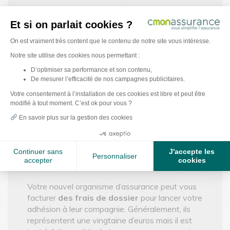
Si vous décidez de
changer d’assurance de
prêt avec la loi Bourquin
(à la date
Et si on parlait cookies ?
anniversaire de votre contrat), la banque peut
Plateforme de Gestion du Consentement : Pe
On est vraiment très content que le contenu de notre site vous intéresse.
en revanche vous facturer des frais d’avenant
(quelques centaines d’euros).
Notre site utilise des cookies nous permettant :
D’optimiser sa performance et son contenu,
Rien ne vous empêche de négocier pour les
De mesurer l’efficacité de nos campagnes publicitaires.
Axeptio consent
faire baisser au maximum ! C’est à vous de jouer
Votre consentement à l’installation de ces cookies est libre et peut être
auprès de votre banque.
modifié à tout moment. C’est ok pour vous ?
En savoir plus sur la gestion des cookies
Les frais de dossier pour votre
Continuer sans
J'accepte les
nouvelle assurance
Personnaliser
accepter
cookies
Votre nouvel organisme d’assurance peut vous
facturer
des frais de dossier
pour lancer votre
adhésion à leur compagnie. Généralement, ils
représentent une vingtaine d’euros mais il est