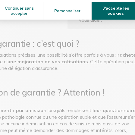
pris en charge à hauteur de
vous pourrez abattre certai
t.
Continuer sans
J'accepte les
Personnaliser
Faites vous accompagner 
accepter
cookies
vous aider.
arantie : c’est quoi ?
ations précises, une possibilité s’offre parfois à vous :
rachete
e d’
une majoration de vos cotisations
. Cette opération peu
à une délégation d’assurance.
on de garantie ? Attention !
mentir par omission
lorsqu’ils remplissent
leur questionnair
ne pathologie connue ou une opération subie et que l’assureur s’e
r aucune indemnisation en cas de sinistre mais aussi de voir
nisme peut même demander des dommages et intérêts. Alors,