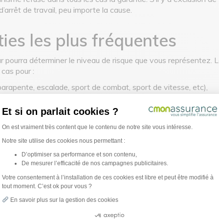
’arrêt de travail, peu importe la cause.
ies les plus fréquentes
ur pourra déterminer le niveau de risque que vous représentez. L
 cas pour :
parapente, escalade, sport de combat, sport de vitesse, etc),
 ans par exemple au moment de la souscription du crédit),
auffeur routier, pompier, etc),
Et si on parlait cookies ?
Plateforme de Gestion du Consentement : Per
On est vraiment très content que le contenu de notre site vous intéresse.
Notre site utilise des cookies nous permettant :
ons spécifiques
Les recours en
D’optimiser sa performance et son contenu,
De mesurer l’efficacité de nos campagnes publicitaires.
Axeptio consent
garantie
Votre consentement à l’installation de ces cookies est libre et peut être modifié à
tout moment. C’est ok pour vous ?
mois de souscription du
ticle L132-7 du Code des
En savoir plus sur la gestion des cookies
Si l’organisme d’assuranc
en question concerne
de garanties
, que faire ?